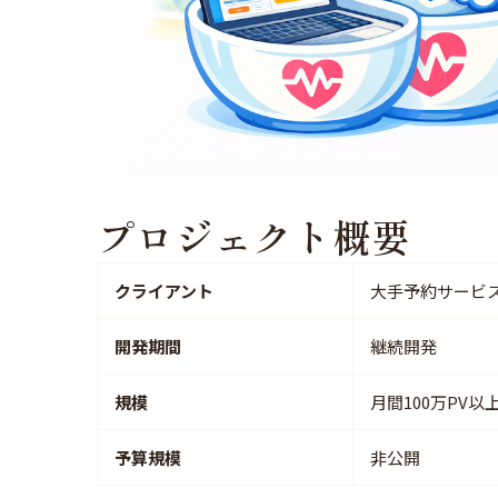
プロジェクト概要
クライアント
大手予約サービ
開発期間
継続開発
規模
月間100万PV以
予算規模
非公開