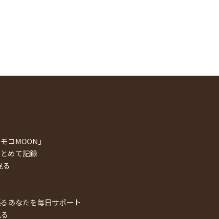
モコMOON」
まとめて記録
見る
張るあなたを毎日サポート
見る