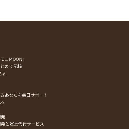
モコMOON」
まとめて記録
見る
張るあなたを毎日サポート
見る
開発
開発と運営代行サービス