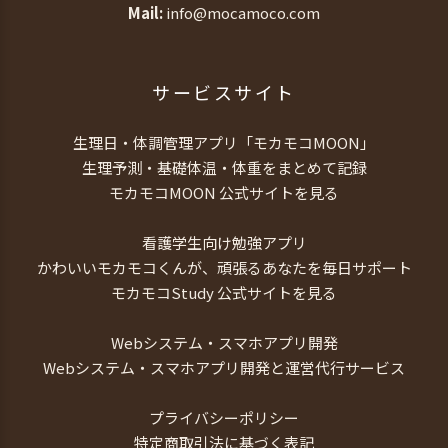
Mail
info@mocamoco.com
サービスサイト
生理日・体調管理アプリ「モカモコMOON」
生理予測・基礎体温・体重をまとめて記録
モカモコMOON 公式サイトを見る
看護学生向け勉強アプリ
かわいいモカモコくんが、頑張るあなたを毎日サポート
モカモコStudy 公式サイトを見る
Webシステム・スマホアプリ開発
Webシステム・スマホアプリ開発と運営代行サービス
プライバシーポリシー
特定商取引法に基づく表記