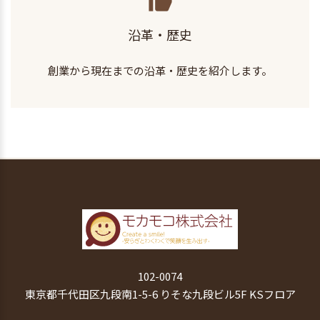
沿革・歴史
創業から現在までの沿革・歴史を紹介します。
102-0074
東京都千代田区九段南1-5-6 りそな九段ビル5F KSフロア