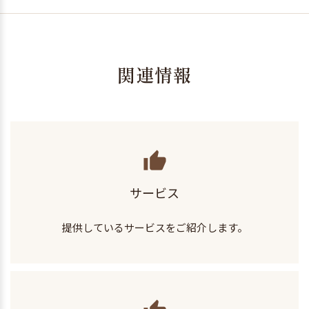
関連情報
サービス
提供しているサービスをご紹介します。