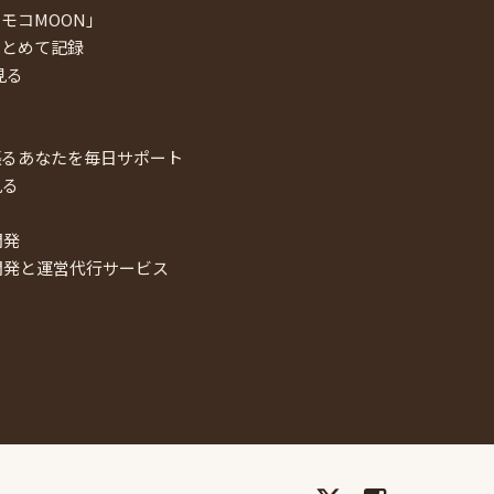
モコMOON」
まとめて記録
見る
張るあなたを毎日サポート
見る
開発
開発と運営代行サービス